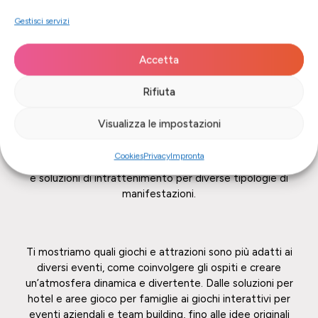
Gestisci servizi
Accetta
Rifiuta
Che si tratti di un hotel, una festa aziendale, un
matrimonio, un evento sportivo o una festa di paese, il
Visualizza le impostazioni
giusto intrattenimento trasforma ogni occasione in
un’esperienza speciale. Nel nostro blog trovi idee,
Cookies
Privacy
Impronta
consigli pratici e ispirazioni su giochi, attrazioni per eventi
e soluzioni di intrattenimento per diverse tipologie di
manifestazioni.
Ti mostriamo quali giochi e attrazioni sono più adatti ai
diversi eventi, come coinvolgere gli ospiti e creare
un’atmosfera dinamica e divertente. Dalle soluzioni per
hotel e aree gioco per famiglie ai giochi interattivi per
eventi aziendali e team building, fino alle idee originali