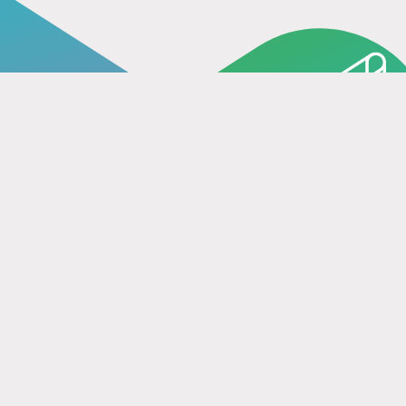
Contattaci senza
impegno!
Contattaci
Contatto
Link
Seguiteci
info@fun-tastic.it